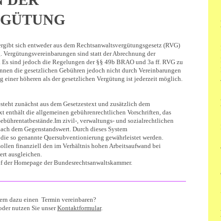
RGÜTUNG
ergibt sich entweder aus dem Rechtsanwaltsvergütungsgesetz (RVG)
. Vergütungsvereinbarungen sind statt der Abrechnung der
 Es sind jedoch die Regelungen der §§ 49b BRAO und 3a ff. RVG zu
önnen die gesetzlichen Gebühren jedoch nicht durch Vereinbarungen
g einer höheren als der gesetzlichen Vergütung ist jederzeit möglich.
steht zunächst aus dem Gesetzestext und zusätzlich dem
t enthält die allgemeinen gebührenrechtlichen Vorschriften, das
ebührentatbestände.Im zivil-, verwaltungs- und sozialrechtlichen
nach dem Gegenstandswert. Durch dieses System
die so genannte Quersubventionierung gewährleistet werden.
llen finanziell den im Verhältnis hohen Arbeitsaufwand bei
rt ausgleichen.
uf der Homepage der Bundesrechtsanwaltskammer.
ern dazu einen Termin vereinbaren?
oder nutzen Sie unser
Kontaktformular
.