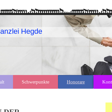
anzlei Hegde
alt
Schwerpunkte
Honorare
Kont
 DER