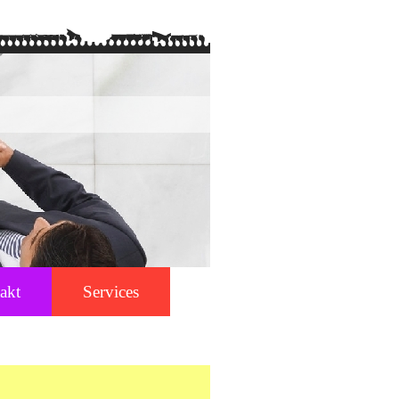
akt
Services