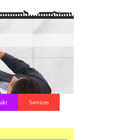
akt
Services