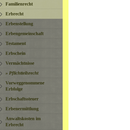
Familienrecht
Erbrecht
Erbenstellung
Erbengemeinschaft
Testament
Erbschein
Vermächtnisse
Pflichtteilsrecht
Vorweggenommene
Erbfolge
Erbschaftssteuer
Erbenermittlung
Anwaltskosten im
Erbrecht