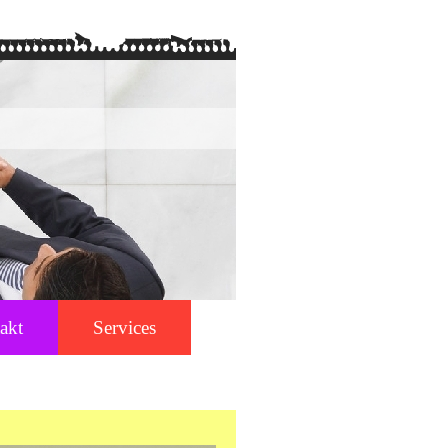
akt
Services