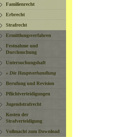
Familienrecht
Erbrecht
Strafrecht
Ermittlungsverfahren
Festnahme und
Durchsuchung
Untersuchungshaft
Die Hauptverhandlung
Berufung und Revision
Pflichtverteidigungen
Jugendstrafrecht
Kosten der
Strafverteidigung
Vollmacht zum Download